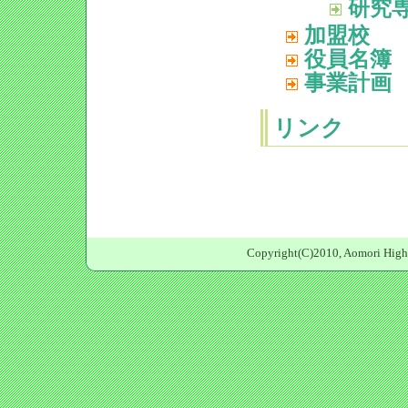
研究
加盟校
役員名簿
事業計画
リンク
Copyright(C)2010, Aomori High S