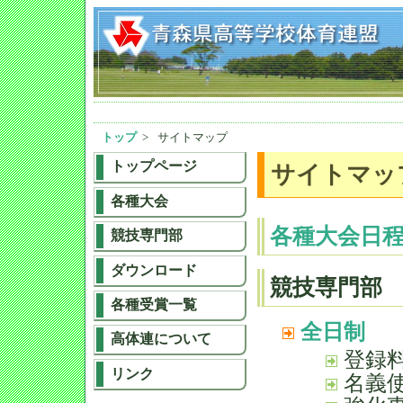
トップ
>
サイトマップ
トップページ
サイトマッ
各種大会
各種大会日
競技専門部
ダウンロード
競技専門部
各種受賞一覧
全日制
高体連について
登録
リンク
名義