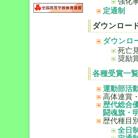
強化
定通制
ダウンロー
ダウンロ
死亡
奨励
各種受賞一
運動部活
高体連賞
歴代総合
闘魂旗・
歴代種目
全日