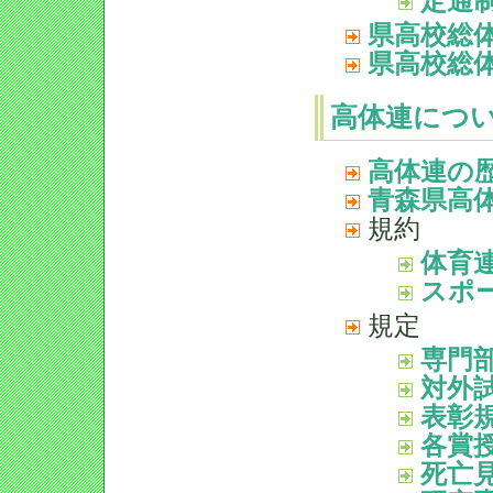
定通
県高校総
県高校総
高体連につ
高体連の
青森県高
規約
体育
スポ
規定
専門
対外
表彰
各賞
死亡