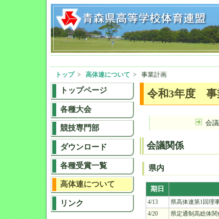
トップ
>
高体連について
>
事業計画
トップページ
令和3年度 事
各種大会
会議
競技専門部
会議関係
ダウンロード
各種受賞一覧
県内
高体連について
期日
リンク
4/13
県高体連第1回理
4/20
県定通制高総体関