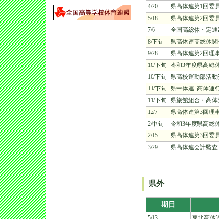
4/20
県高体連第1回委
5/18
県高体連第2回委
7/6
全国高総体・定通
8/下旬
県高体連高総体関
9/28
県高体連第2回理
10/下旬
令和3年度県高総
10/下旬
県高校運動部活動
11/下旬
県中体連･高体連
11/下旬
県旅館組合・高体
12/7
県高体連第3回理
2/中旬
令和3年度県高総
2/15
県高体連第3回委
3/29
県高体連会計監査
県外
期日
5/13
東北高体